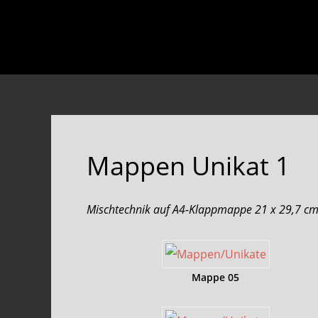
Skip
Skip
to
to
main
footer
content
Mappen Unikat 1
Mischtechnik auf A4-Klappmappe 21 x 29,7 cm
Mappe 05