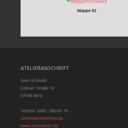
Mappe 02
Footer
ATELIERANSCHRIFT
Sven Schmidt
Colliser Straße 14
07546 Gera
Telefon: 0365 / 800 61 75
schmidtart@online.de
www.schmidtart.de