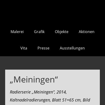
Skip
Skip
to
to
main
footer
content
Malerei
Grafik
Objekte
Aktionen
Vita
Presse
Ausstellungen
„Meiningen“
Radierserie „Meiningen“, 2014,
Kaltnadelradierungen, Blatt 51×65 cm, Bild