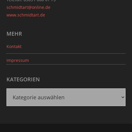
schmidtart@online.de
www.schmidtart.de
MEHR
Kontakt
Impressum
KATEGORIEN
K
a
t
e
g
o