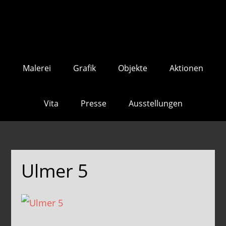
Skip
Skip
to
to
main
footer
content
Malerei
Grafik
Objekte
Aktionen
Vita
Presse
Ausstellungen
Ulmer 5