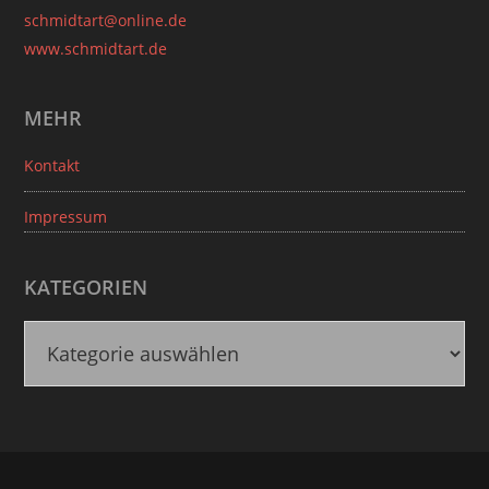
schmidtart@online.de
www.schmidtart.de
MEHR
Kontakt
Impressum
KATEGORIEN
K
a
t
e
g
o