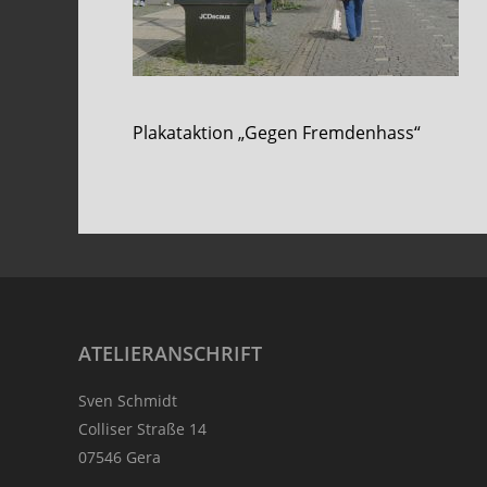
Plakataktion „Gegen Fremdenhass“
Footer
ATELIERANSCHRIFT
Sven Schmidt
Colliser Straße 14
07546 Gera