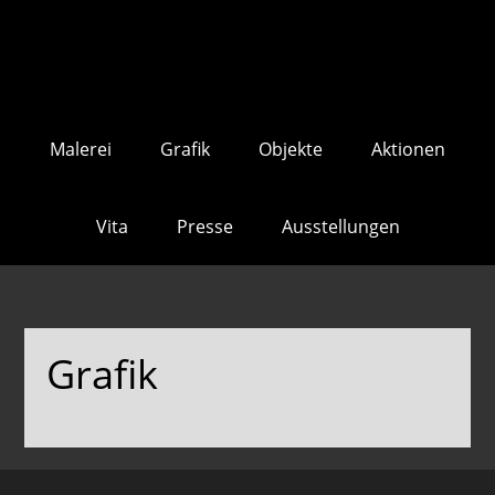
Skip
Skip
to
to
main
footer
content
Malerei
Grafik
Objekte
Aktionen
Vita
Presse
Ausstellungen
Grafik