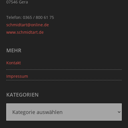
07546 Gera
Telefon: 0365 / 800 61 75
schmidtart@online.de
www.schmidtart.de
MEHR
Kontakt
Impressum
KATEGORIEN
K
a
t