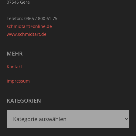
07546 Gera
Telefon: 0365 / 800 61 75
schmidtart@online.de
www.schmidtart.de
MEHR
Kontakt
Impressum
KATEGORIEN
K
a
t