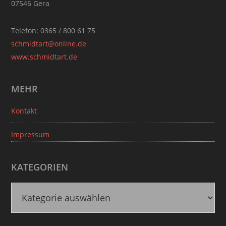
07546 Gera
Telefon: 0365 / 800 61 75
schmidtart@online.de
www.schmidtart.de
MEHR
Kontakt
Impressum
KATEGORIEN
K
a
t