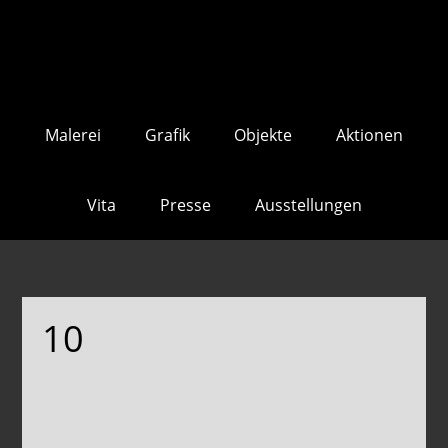
Skip
Skip
to
to
main
footer
content
Malerei
Grafik
Objekte
Aktionen
Vita
Presse
Ausstellungen
10