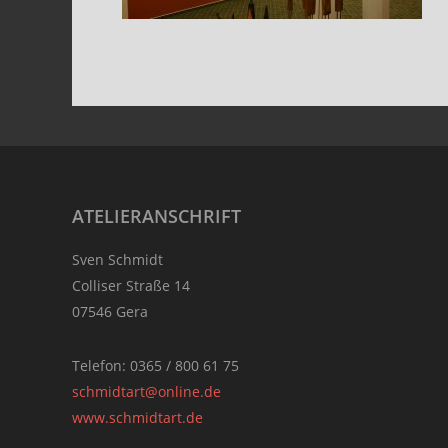
Footer
ATELIERANSCHRIFT
Sven Schmidt
Colliser Straße 14
07546 Gera
Telefon: 0365 / 800 61 75
schmidtart@online.de
www.schmidtart.de