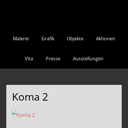
Skip
Skip
to
to
main
footer
content
Malerei
Grafik
Objekte
Aktionen
Vita
Presse
Ausstellungen
Koma 2