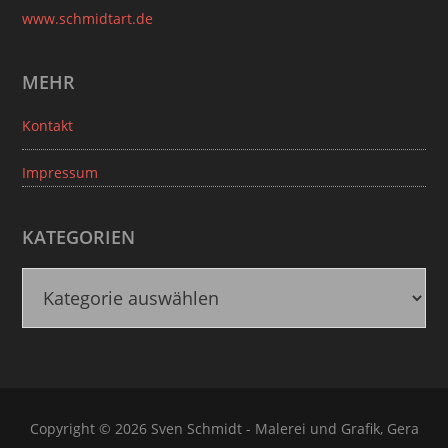
www.schmidtart.de
MEHR
Kontakt
Impressum
KATEGORIEN
K
a
t
e
g
o
Copyright © 2026 Sven Schmidt - Malerei und Grafik, Gera
r