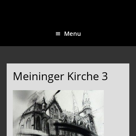
Skip
Skip
to
to
main
footer
Menu
content
Meininger Kirche 3