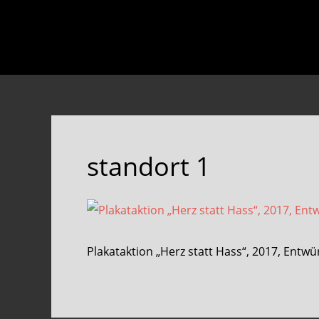
Skip
Skip
to
to
main
footer
content
standort 1
Plakataktion „Herz statt Hass“, 2017, Entw