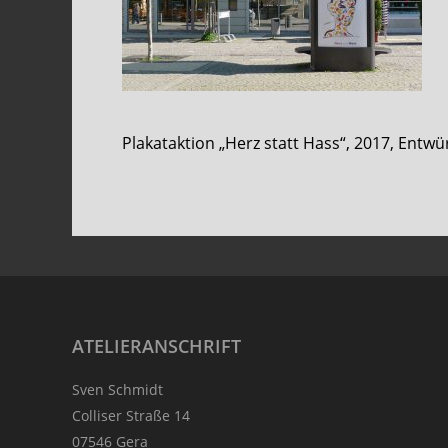
Plakataktion „Herz statt Hass“, 2017, Entw
Footer
ATELIERANSCHRIFT
Sven Schmidt
Colliser Straße 14
07546 Gera