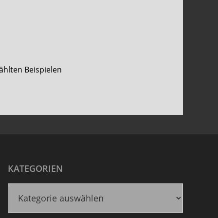
ählten Beispielen
KATEGORIEN
K
a
t