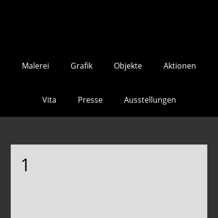
Skip
Skip
to
to
main
footer
content
Malerei
Grafik
Objekte
Aktionen
Vita
Presse
Ausstellungen
1