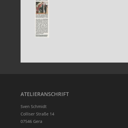
Footer
ATELIERANSCHRIFT
Sven Schmidt
Colliser Straße 14
07546 Gera