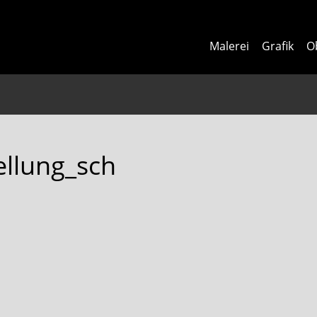
Malerei
Grafik
O
ellung_sch