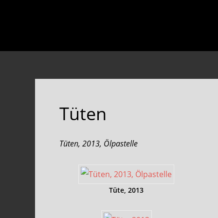
Skip
Skip
to
to
main
footer
content
Tüten
Tüten, 2013, Ölpastelle
Tüte, 2013