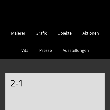
Skip
Skip
to
to
main
footer
content
Malerei
Grafik
Objekte
Aktionen
Vita
Presse
Ausstellungen
2-1