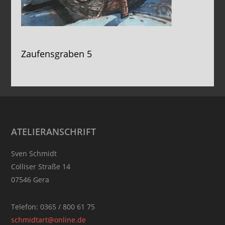
Zaufensgraben 5
Footer
ATELIERANSCHRIFT
Sven Schmidt
Colliser Straße 14
07546 Gera
Telefon: 0365 / 800 61 75
schmidtart@online.de