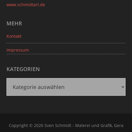
www.schmidtart.de
MEHR
Kontakt
Impressum
KATEGORIEN
K
a
t
e
g
o
Copyright © 2026 Sven Schmidt - Malerei und Grafik, Gera
r